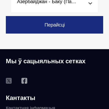
Азербайджан - Баку (Пасольства)
Перайсці
Мы ў сацыяльных сетках
Кантакты
Кантактная інфармацыя