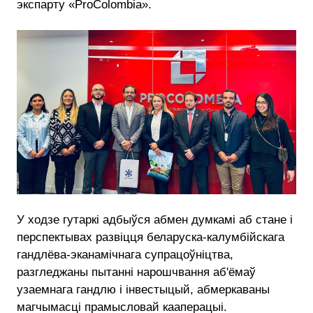
экспарту «ProColombia».
У ходзе гутаркі адбыўся абмен думкамі аб стане і
перспектывах развіцця беларуска-калумбійскага
гандлёва-эканамічнага супрацоўніцтва,
разгледжаны пытанні нарошчвання аб'ёмаў
узаемнага гандлю і інвестыцый, абмеркаваны
магчымасці прамысловай кааперацыі.