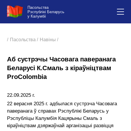
Пасольства
Рэспублікі Беларусь
у Калумбіі
/
Пасольства /
Навіны /
Аб сустрэчы Часовага паверанага
Беларусі К.Смаль з кіраўніцтвам
ProColombia
22.09.2025 г.
22 верасня 2025 г. адбылася сустрэча Часовага
паверанага ў справах Рэспублікі Беларусь у
Рэспубліцы Калумбія Кацярыны Смаль з
кіраўніцтвам дзяржаўнай арганізацыі развіцця